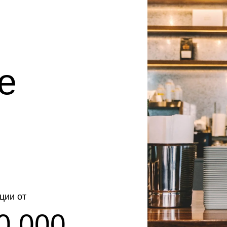
e
ции от
0 000